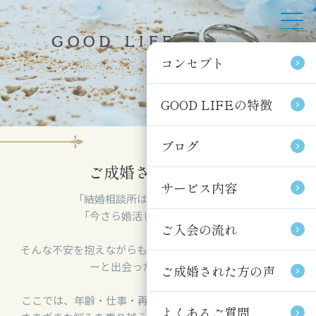
コンセプト
コンセプト
GOOD LIFEの特徴
GOOD LIFEの特徴
ブログ
ブログ
ご成婚された方の声
サービス内容
サービス内容
「結婚相談所はハードルが高そう」
「今さら婚活しても遅いのでは」
ご入会の流れ
ご入会の流れ
そんな不安を抱えながらも一歩踏み出し、人生のパートナ
ーと出会った方々がいます。
ご成婚された方の声
ご成婚された方の声
ここでは、年齢・仕事・再婚・子ども・第二の人生など、
よくあるご質問
よくあるご質問