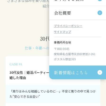
さまざまな悩みを乗り越えたリアルな成婚ストーリーをご
紹介します。
会社概要
会社概要
プライバシーポリシー
プライバシーポリシー
サイトマップ
サイトマップ
30代・40代
事務所所在地
事務所所在地
仕事・年齢への焦りを抱えていた方
〒468-0045
〒468-0045
愛知県名古屋市天白区野並2-261
愛知県名古屋市天白区野並2-261
ポスタル野並305
ポスタル野並305
CASE 01
新着情報はこちら
新着情報はこちら
30代女性｜婚活パーティーに不安を感じ、結婚相談所で成
婚した理由
「周りはみんな結婚しているのに…」不安と焦りの中で見つけ
た"安心できる出会い"