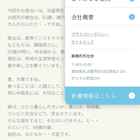
今回のお見合いは、当室男性会員、64歳、長久手市在住。
会社概要
会社概要
お相手の彼女は、62歳、瀬戸市にお住まいです。
大人のおふたり・・ですね。
プライバシーポリシー
プライバシーポリシー
彼女は、食育インストラクター。
サイトマップ
サイトマップ
もともとは、調理師さん。
55歳の時に、作る側から、教える側に変わりました。
事務所所在地
事務所所在地
現在は、地域の生涯学習センターなどで、いろいろな方に、
〒468-0045
〒468-0045
食の楽しさを教えています。
愛知県名古屋市天白区野並2-261
愛知県名古屋市天白区野並2-261
ポスタル野並305
ポスタル野並305
食、大事ですね。
食べることは、人間として、基本中の基本です。
特に中高年には、大切なことです。
新着情報はこちら
新着情報はこちら
彼は、ひとり暮らしのせいか、食には、無頓着。
コンビニ弁当などで、済ませています。
そんな話をすると、それはいけません、と・・
かといって、64歳の彼、
自炊は、なかなか・・大変です。