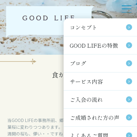
コンセプト
コンセプト
GOOD LIFEの特徴
GOOD LIFEの特徴
ブログ
ブログ
食が結ぶ愛
サービス内容
サービス内容
ご入会の流れ
ご入会の流れ
ご成婚された方の声
ご成婚された方の声
当GOOD LIFEの事務所前、郷下川の桜もあっという間に散り、
葉桜に変わりつつあります。
満開の桜も、儚い・・ですね・・
よくあるご質問
よくあるご質問