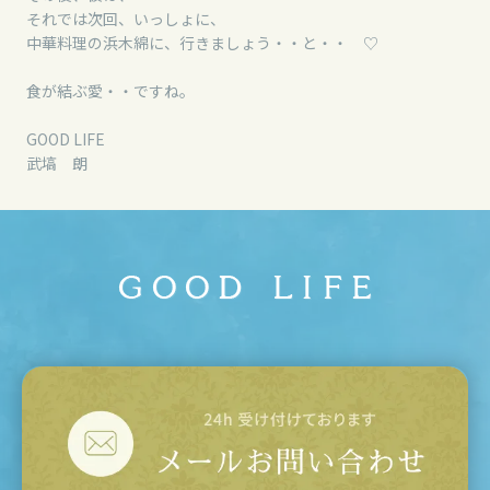
それでは次回、いっしょに、
中華料理の浜木綿に、行きましょう・・と・・ ♡
食が結ぶ愛・・ですね。
GOOD LIFE
武塙 朗