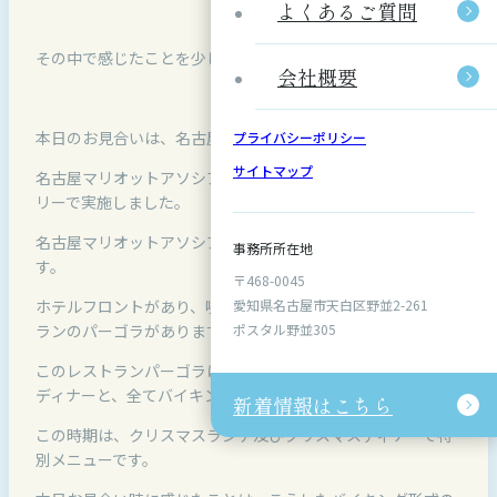
よくあるご質問
よくあるご質問
その中で感じたことを少し・・
会社概要
会社概要
本日のお見合いは、名古屋駅直結、
プライバシーポリシー
プライバシーポリシー
サイトマップ
サイトマップ
名古屋マリオットアソシアホテル、15Fのラウンジ、シーナ
リーで実施しました。
名古屋マリオットアソシアホテルは、15Fがメインの入口で
事務所所在地
事務所所在地
す。
〒468-0045
〒468-0045
愛知県名古屋市天白区野並2-261
愛知県名古屋市天白区野並2-261
ホテルフロントがあり、喫茶ラウンジのシーナリーとレスト
ポスタル野並305
ポスタル野並305
ランのパーゴラがあります。
このレストランパーゴラは、ブレックファースト、ランチ、
ディナーと、全てバイキング形式のレストラン。
新着情報はこちら
新着情報はこちら
この時期は、クリスマスランチ及びクリスマスディナーで特
別メニューです。