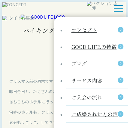
バイキング形式のレストラン
コンセプト
コンセプト
GOOD LIFEの特徴
GOOD LIFEの特徴
ブログ
ブログ
サービス内容
サービス内容
クリスマス前の週末です。
昨日今日と、たくさんのお見合いがあり、
ご入会の流れ
ご入会の流れ
あちこちのホテルに行ってきました。
何処のホテルも、クリスマスムード一色 ♪
ご成婚された方の声
ご成婚された方の声
気分もうきうき、してきますね。