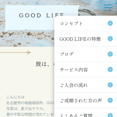
コンセプト
コンセプト
GOOD LIFEの特徴
GOOD LIFEの特徴
ブログ
ブログ
彼は、ポジティブ
サービス内容
サービス内容
ご入会の流れ
ご入会の流れ
こんにちは
ご成婚された方の声
ご成婚された方の声
名古屋市の結婚相談所、GOOD LIFE～グッドライフです。
写真は、星が丘テラス。
春の平和な時間が流れています・・♪
よくあるご質問
よくあるご質問