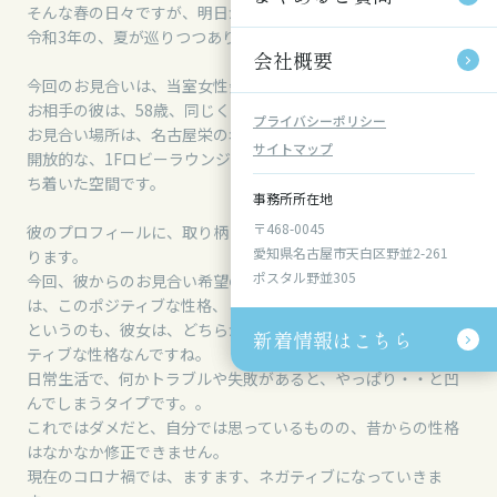
そんな春の日々ですが、明日からは、5月。
令和3年の、夏が巡りつつありますね・・
会社概要
会社概要
今回のお見合いは、当室女性会員、56歳、名古屋市在住。
お相手の彼は、58歳、同じく、名古屋市にお住まいです。
プライバシーポリシー
プライバシーポリシー
お見合い場所は、名古屋栄の名古屋東急ホテル。
サイトマップ
サイトマップ
開放的な、1Fロビーラウンジ、グリンデルワルトは、静かで落
ち着いた空間です。
事務所所在地
事務所所在地
〒468-0045
〒468-0045
彼のプロフィールに、取り柄は、ポジティブな性格です、とあ
愛知県名古屋市天白区野並2-261
愛知県名古屋市天白区野並2-261
ります。
ポスタル野並305
ポスタル野並305
今回、彼からのお見合い希望のオファーを彼女が受諾した理由
は、このポジティブな性格、という部分です。
というのも、彼女は、どちらかといえば、マイナス思考、ネガ
新着情報はこちら
新着情報はこちら
ティブな性格なんですね。
日常生活で、何かトラブルや失敗があると、やっぱり・・と凹
んでしまうタイプです。。
これではダメだと、自分では思っているものの、昔からの性格
はなかなか修正できません。
現在のコロナ禍では、ますます、ネガティブになっていきま