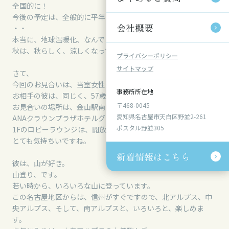
全国的に！
今後の予定は、全般的に平年より気温が高い見込み・・(-_-;)
会社概要
会社概要
・・
本当に、地球温暖化、なんでしょうか。
秋は、秋らしく、涼しくなってほしいところですが・・・
プライバシーポリシー
プライバシーポリシー
サイトマップ
サイトマップ
さて、
今回のお見合いは、当室女性会員、57歳、名古屋市在住。
事務所所在地
事務所所在地
お相手の彼は、同じく、57歳、愛知県知多市にお住まいです。
〒468-0045
〒468-0045
お見合いの場所は、金山駅南口前、
愛知県名古屋市天白区野並2-261
愛知県名古屋市天白区野並2-261
ANAクラウンプラザホテルグランコート名古屋です。
ポスタル野並305
ポスタル野並305
1Fのロビーラウンジは、開放的なとても明るい空間です。
とても気持ちいですね。
新着情報はこちら
新着情報はこちら
彼は、山が好き。
山登り、です。
若い時から、いろいろな山に登っています。
この名古屋地区からは、信州がすぐですので、北アルプス、中
央アルプス、そして、南アルプスと、いろいろと、楽しめま
す。