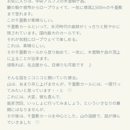
お気に入りは、中央アルプスの木曽駒ケ岳。
麓の駒ケ根市からロープウェイで、一気に標高2,500ｍの千畳敷
まで登れます。
この千畳敷が素晴らしい。
千畳敷カールといって、氷河時代の痕跡がくっきりと鮮やかに
残されています。国内最大のカールです。
それが気軽にロープウェイで楽しめる。
これは、素晴らしい。
その千畳敷カールから登り始めて、一気に、木曽駒ケ岳の頂上
に上ることが出来ます。
頑張れば、名古屋から、日帰りも可能です ♪
そんな話をニコニコと聞いていた彼女。
山は、あまり存じ上げませんが、千畳敷カールには、一度行っ
てみたいと思っています・・と ♡
これには、大変、彼も喜んで、
是非次回、いっしょに行ってみましょう、といういきなりの展
開にはなりませんが、
その後は、千畳敷カールを中心とした、山の話題で、話が弾ん
でいきました ♡