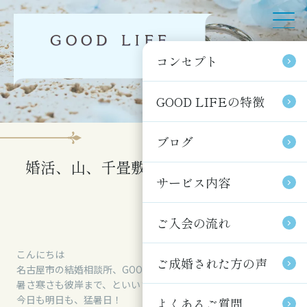
コンセプト
コンセプト
GOOD LIFEの特徴
GOOD LIFEの特徴
ブログ
ブログ
婚活、山、千畳敷カール、木曽駒ケ岳
サービス内容
サービス内容
ご入会の流れ
ご入会の流れ
こんにちは
ご成婚された方の声
ご成婚された方の声
名古屋市の結婚相談所、GOOD LIFEです。
暑さ寒さも彼岸まで、といいますが・・
今日も明日も、猛暑日！
よくあるご質問
よくあるご質問