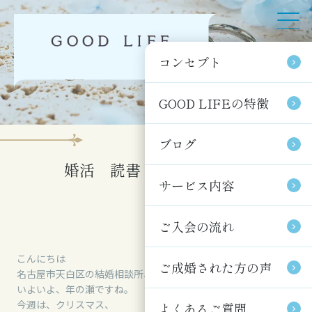
コンセプト
コンセプト
GOOD LIFEの特徴
GOOD LIFEの特徴
ブログ
ブログ
婚活 読書 ふたり 映画
サービス内容
サービス内容
ご入会の流れ
ご入会の流れ
こんにちは
ご成婚された方の声
ご成婚された方の声
名古屋市天白区の結婚相談所、GOOD LIFEです。
いよいよ、年の瀬ですね。
今週は、クリスマス、
よくあるご質問
よくあるご質問