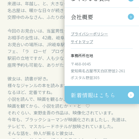
来週は、年越し、と、大きなイベントが続きますね。
名古屋は、暖かな日々が続きそうです。
会社概要
会社概要
交際中のみなさん、ふたりの時間を、楽しみましょう ♡
今回のお見合いは、当室男性会員、43歳、名古屋市在住。
プライバシーポリシー
プライバシーポリシー
お相手の女性は、42歳、岐阜市にお住まいです。
サイトマップ
サイトマップ
お見合いの場所は、JR岐阜駅前にあります、十六プラザ 1Fのカ
フェ、「ラ ローゼ プロヴァンス」。
事務所所在地
事務所所在地
駅前の立地ですが、人も少なく、落ち着いた空間です。
〒468-0045
〒468-0045
座席予約も可能な、ありがたいカフェですね。
愛知県名古屋市天白区野並2-261
愛知県名古屋市天白区野並2-261
ポスタル野並305
ポスタル野並305
彼女は、読書が好き。
様々なジャンルの本を読みますが、好きな作家は、東野圭吾。
なるほど、定番ですね。
新着情報はこちら
新着情報はこちら
小説を読んで、映画を観るか、
映画を観てから、小説を読むか・・と ♡
それぐらい、東野圭吾の作品は、映像化されています。
今年も、ブラックショーマンが映画化されましたし、先週は、
テレビで、マスカレードホテルが放映されていました。
そんな話を、仲人が振ると彼女は、