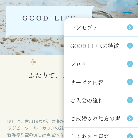
コンセプト
コンセプト
GOOD LIFEの特徴
GOOD LIFEの特徴
ブログ
ブログ
ふたりで、スポーツ観戦を
サービス内容
サービス内容
ご入会の流れ
ご入会の流れ
ご成婚された方の声
ご成婚された方の声
明日は、台風19号が、東海から関東、縦断予報です。
ラグビーワールドカップの2試合は、中止⤵
新幹線や空の便も計画運休⤵
よくあるご質問
よくあるご質問