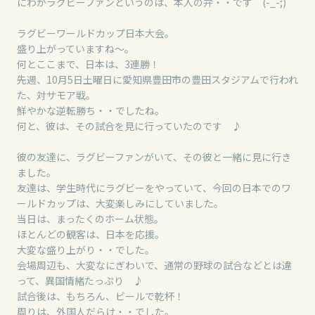
にわかラグビーファンというのは、本人の弁・・です (-_-;)
ラグビーワールドカップ日本大会。
盛り上がっていますね～。
何とここまで、日本は、3連勝！
先週、10月5日土曜日に愛知県豊田市の豊田スタジアムで行われ
た、対サモア戦。
鮮やかな逆転勝ち・・でしたね。
何と、彼は、その試合を見に行っていたのです ♪
彼の友達に、ラグビーファンがいて、その彼と一緒に見に行き
ました。
友達は、学生時代にラグビーをやっていて、今回の日本でのワ
ールドカップは、大変楽しみにしていました。
当日は、まったくのホーム状態。
ほとんどの観客は、日本を応援。
大変な盛り上がり・・でした。
会場周辺も、大変なにぎわいで、通常の野球の試合などとは違
って、異国情緒たっぷり ♪
試合後は、もちろん、ビールで乾杯！
周りは、外国人だらけ・・でした。