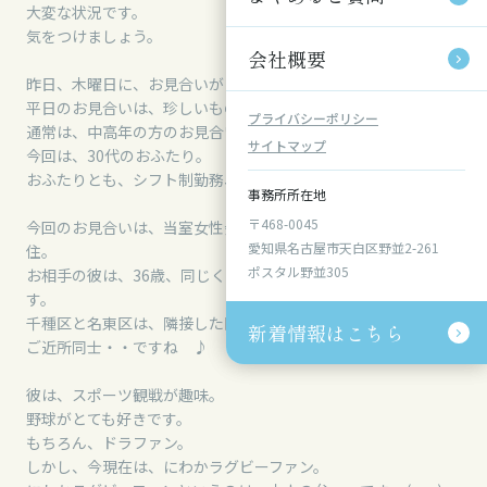
大変な状況です。
気をつけましょう。
会社概要
会社概要
昨日、木曜日に、お見合いがありました。
平日のお見合いは、珍しいものです。
プライバシーポリシー
プライバシーポリシー
通常は、中高年の方のお見合いが平日に多く実施されますが、
サイトマップ
サイトマップ
今回は、30代のおふたり。
おふたりとも、シフト制勤務、のお仕事なんですね。
事務所所在地
事務所所在地
〒468-0045
〒468-0045
今回のお見合いは、当室女性会員、34歳、名古屋市千種区在
愛知県名古屋市天白区野並2-261
愛知県名古屋市天白区野並2-261
住。
ポスタル野並305
ポスタル野並305
お相手の彼は、36歳、同じく名古屋市は、名東区にお住まいで
す。
千種区と名東区は、隣接した区です。
新着情報はこちら
新着情報はこちら
ご近所同士・・ですね ♪
彼は、スポーツ観戦が趣味。
野球がとても好きです。
もちろん、ドラファン。
しかし、今現在は、にわかラグビーファン。